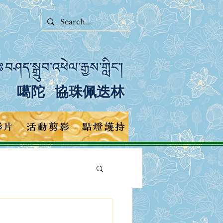
བཤད་སྒྲུབ་འཕེལ་རྒྱས་གླིང་།
噶陀 協珠佩迭林
影片
活動剪影
點燈護持