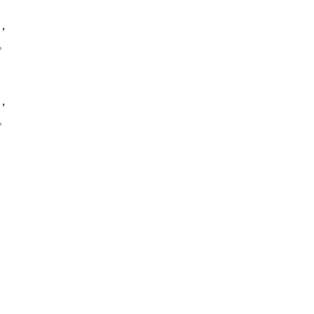
，
。
，
。