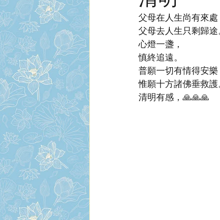
父母在人生尚有來處
父母去人生只剩歸途
心燈一盞，
慎終追遠。
普願一切有情得安樂
惟願十方諸佛垂救護
清明有感，🙏🙏🙏