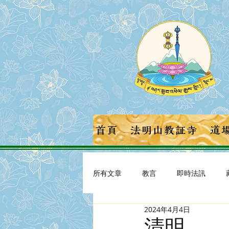
首頁
法明山教証寺
道
所有文章
教言
即時法訊
2024年4月4日
清明