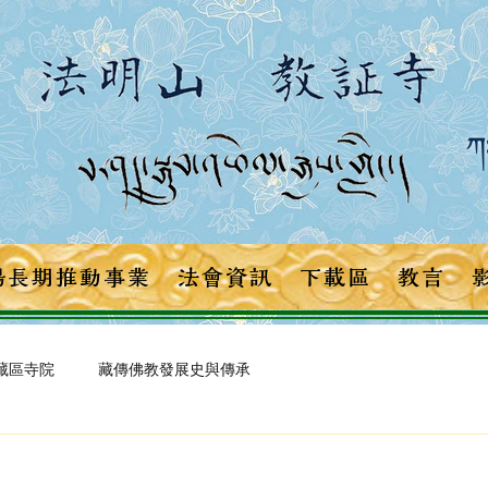
ཀཿ
場長期推動事業
法會資訊
下載區
教言
藏區寺院
藏傳佛教發展史與傳承