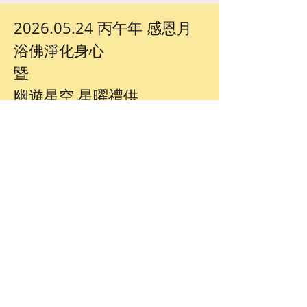
2026.05.24 丙午年 感恩月  
浴佛淨化身心 
暨 
幽遊星空 星曜禮供 
轉運增福活動
聯絡我們
道場地址
台中市北區
中清路一段 53 號五樓之一
E-mail：
fmsjzs2020@gmail.com