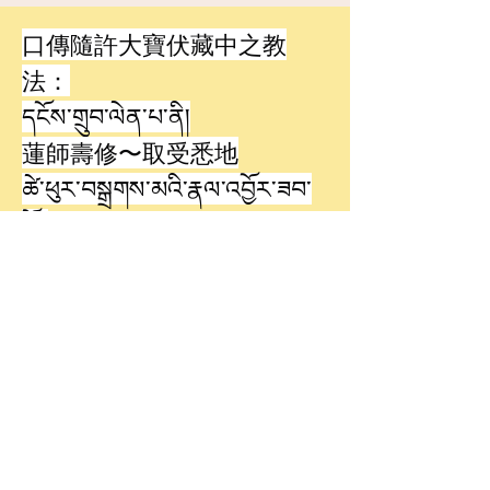
口傳隨許大寶伏藏中之教
法：
དངོས་གྲུབ་ལེན་པ་ནི།
蓮師壽修〜取受悉地
ཚེ་ཕུར་བསྒྲགས་མའི་རྣལ་འབྱོར་ཟབ་
མོ༎
壽橛念誦之甚深瑜伽
聯絡我們
道場地址
台中市北區
中清路一段 53 號五樓之一
E-mail：