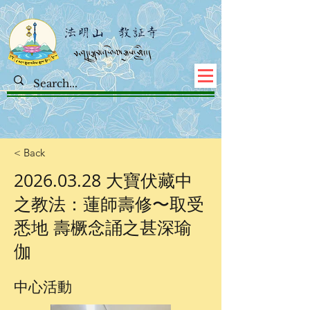
< Back
2026.03.28
大寶伏藏中
之教法：蓮師壽修〜取受
悉地 壽橛念誦之甚深瑜
伽
中心活動