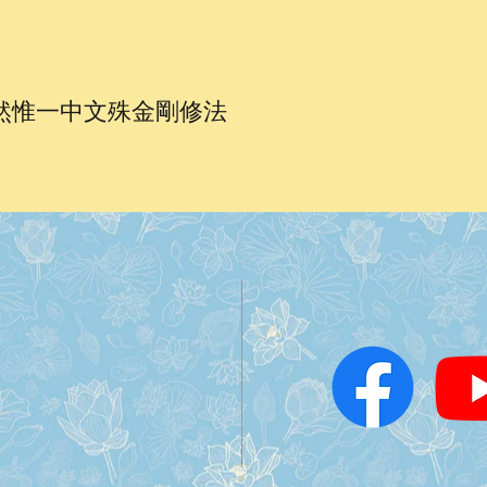
勤自然惟一中文殊金剛修法
一