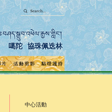
བཤད་སྒྲུབ་འཕེལ་རྒྱས་གླིང་།
噶陀 協珠佩迭林
影片
活動剪影
點燈護持
中心活動