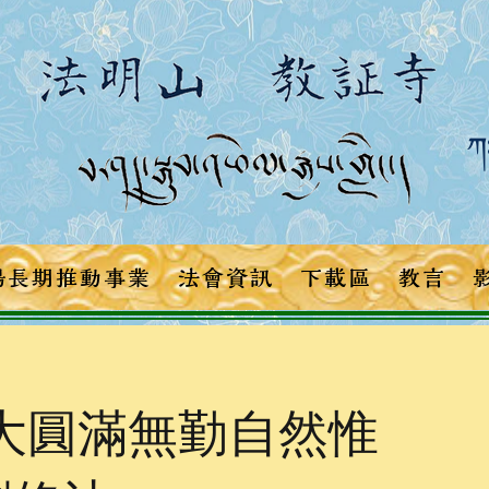
ཀཿ
場長期推動事業
法會資訊
下載區
教言
31 大圓滿無勤自然惟