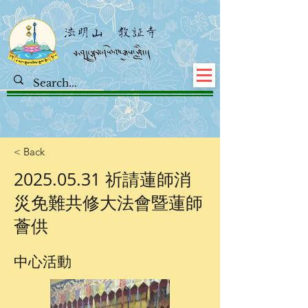
< Back
2025.05.31
祈請蓮師消
災免難共修大法會暨蓮師
薈供
中心活動