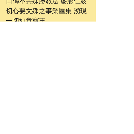
口傳不共殊勝教法 麥澎仁波
切心要文殊之事業匯集 湧現
一切如意寶王
聯絡我們
道場地址
台中市北區
中清路一段 53 號五樓之一
E-mail：
fmsjzs2020@gmail.com
© 2024 by 法明山教証寺