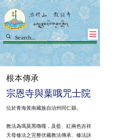
​根本傳承
宗恩寺與葉哦咒士院
位於青海黃南藏族自治州同仁縣。
教法為瑪莫黑嚕嘎，及藍、紅兩色吉祥
天母修法之完整伏藏教法傳承、修法訣