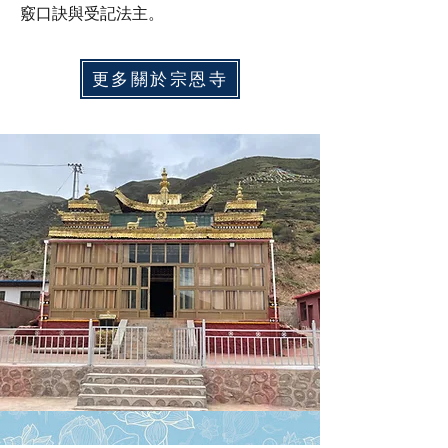
竅口訣與受記法主。
更多關於宗恩寺