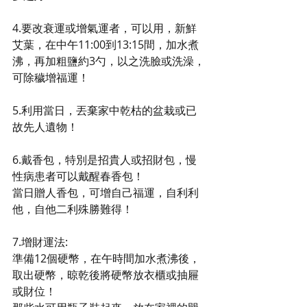
4.要改衰運或增氣運者，可以用，新鮮
艾葉，在中午11:00到13:15間，加水煮
沸，再加粗鹽約3勺，以之洗臉或洗澡，
可除穢增福運！
5.利用當日，丟棄家中乾枯的盆栽或已
故先人遺物！
6.戴香包，特別是招貴人或招財包，慢
性病患者可以戴醒春香包！
當日贈人香包，可增自己福運，自利利
他，自他二利殊勝難得！
7.增財運法:
準備12個硬幣，在午時間加水煮沸後，
取出硬幣，晾乾後將硬幣放衣櫃或抽屜
或財位！