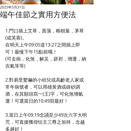
2025年5月31日
端午佳節之實用方便法
1.門口插上艾草，菖蒲，榕樹葉，茅草
(或芙蓉)。
在明天上午09:05道13:27之間插上即
可！最慢下午15點前哦！
(可去病，化煞，解災，辟邪，增運，納
吉氣等等)
2.對易受驚嚇的小幼兒或高齡老人家或
常年病號者，可以用雄黃酒或硃砂調
酒，在其額頭寫一(王)字，可化煞增氣
運！可選當日的10:49寫最好！
3.當日上午09:19念誦至少49次六字大明
咒，可直接獲得怙主三尊之加持，念越
多越好！