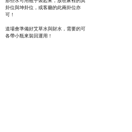
那些水可用瓶子裝起來，放在家裡的巽
卦位與坤卦位，或客廳的此兩卦位亦
可！
道場會準備好艾草水與財水，需要的可
各帶小瓶來裝回運用！