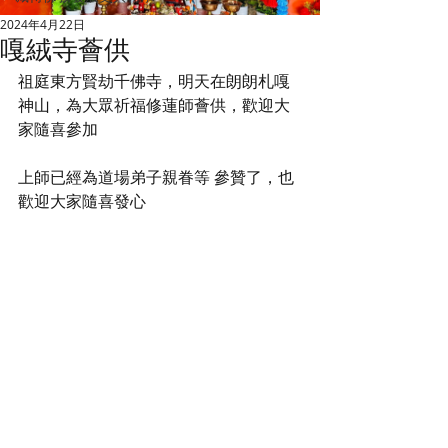
2024年4月22日
嘎絨寺薈供
祖庭東方賢劫千佛寺，明天在朗朗札嘎
神山，為大眾祈福修蓮師薈供，歡迎大
家隨喜參加
上師已經為道場弟子親眷等 參贊了，也
歡迎大家隨喜發心