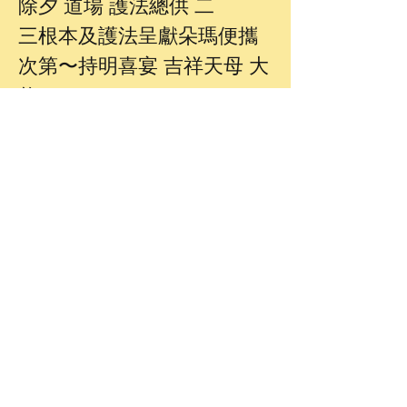
除夕 道場 護法總供 二
三根本及護法呈獻朵瑪便攜
次第〜持明喜宴 吉祥天母 大
修
聯絡我們
道場地址
台中市北區
中清路一段 53 號五樓之一
E-mail：
fmsjzs2020@gmail.com